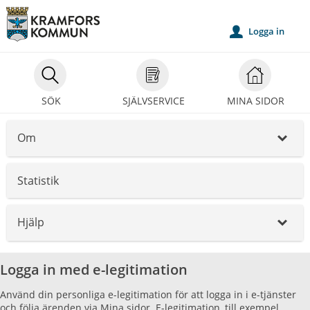
Välkommen
till
Logga in
u
självservice
-
Kramfors
SÖK
SJÄLVSERVICE
MINA SIDOR
kommun
Om
_
Statistik
Hjälp
_
Logga in med e-legitimation
Använd din personliga e-legitimation för att logga in i e-tjänster
och följa ärenden via Mina sidor. E-legitimation, till exempel