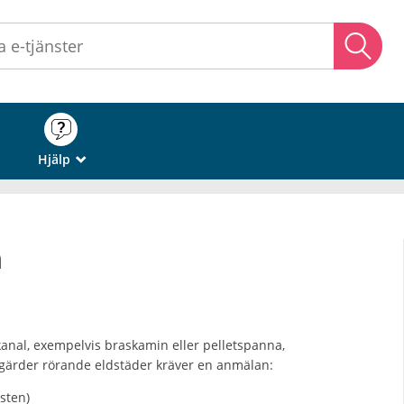
Sö
Hjälp
_
n
kanal, exempelvis braskamin eller pelletspanna,
gärder rörande eldstäder kräver en anmälan:
rsten)