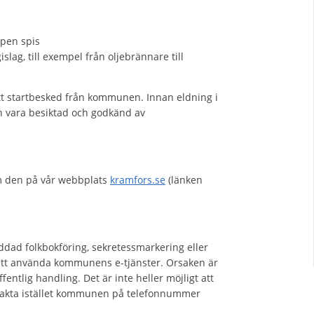
ppen spis
slag, till exempel från oljebrännare till
 ett startbesked från kommunen. Innan eldning i
n vara besiktad och godkänd av
m den på vår webbplats
kramfors.se
(länken
dad folkbokföring, sekretessmarkering eller
 att använda kommunens e-tjänster. Orsaken är
entlig handling. Det är inte heller möjligt att
ntakta istället kommunen på telefonnummer