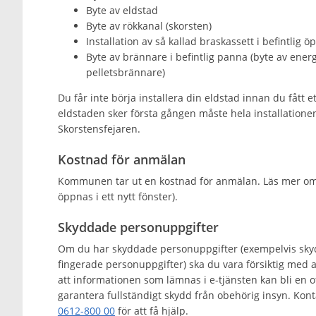
Byte av eldstad
Byte av rökkanal (skorsten)
Installation av så kallad braskassett i befintlig ö
Byte av brännare i befintlig panna (byte av energi
pelletsbrännare)
Du får inte börja installera din eldstad innan du fått
eldstaden sker första gången måste hela installatione
Skorstensfejaren.
Kostnad för anmälan
Kommunen tar ut en kostnad för anmälan. Läs mer o
öppnas i ett nytt fönster).
Skyddade personuppgifter
Om du har skyddade personuppgifter (exempelvis skyd
fingerade personuppgifter) ska du vara försiktig med
att informationen som lämnas i e-tjänsten kan bli en off
garantera fullständigt skydd från obehörig insyn. Ko
0612-800 00
för att få hjälp.