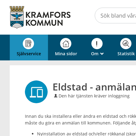
Välkommen
till
självservice
-
Kramfors
kommun
Självservice
Mina sidor
Om
Statistik
_
Eldstad - anmäla
Den här tjänsten kräver inloggning
Innan du ska installera eller ändra en eldstad och rök
måste du göra en anmälan till kommunen. Följande åt
Nyinstallation av eldstad och/eller rökkanal (sko