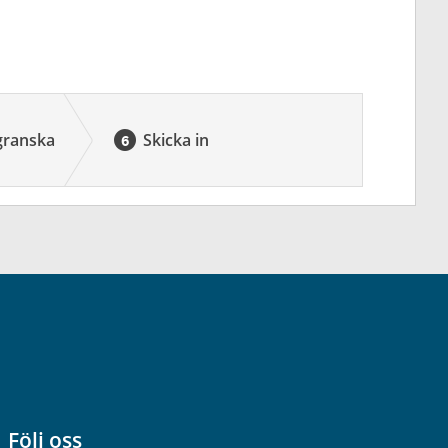
granska
Skicka in
Följ oss