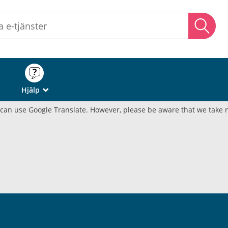
Sö
Hjälp
_
u can use Google Translate. However, please be aware that we take n