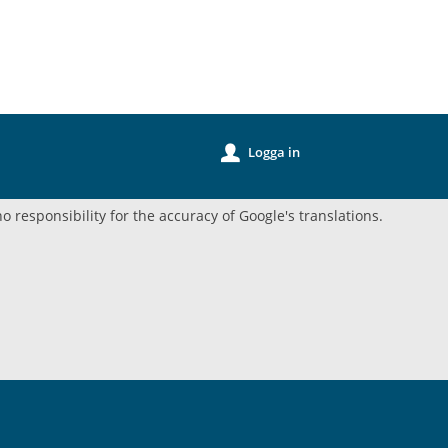
k
Logga in
u
o responsibility for the accuracy of Google's translations.