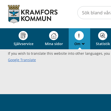
Välkommen
till
självservice
-
Kramfors
kommun
Självservice
Mina sidor
Om
Statistik
_
If you wish to translate this website into other languages, yo
Google Translate