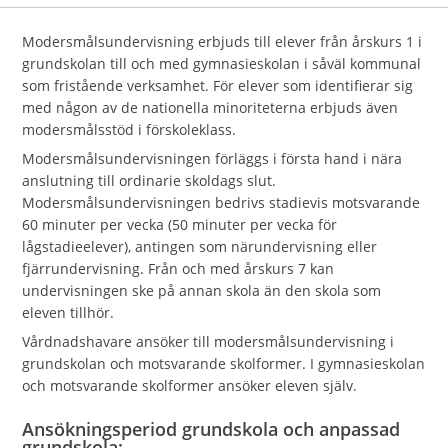
Modersmålsundervisning erbjuds till elever från årskurs 1 i
grundskolan till och med gymnasieskolan i såväl kommunal
som fristående verksamhet. För elever som identifierar sig
med någon av de nationella minoriteterna erbjuds även
modersmålsstöd i förskoleklass.
Modersmålsundervisningen förläggs i första hand i nära
anslutning till ordinarie skoldags slut.
Modersmålsundervisningen bedrivs stadievis motsvarande
60 minuter per vecka (50 minuter per vecka för
lågstadieelever), antingen som närundervisning eller
fjärrundervisning. Från och med årskurs 7 kan
undervisningen ske på annan skola än den skola som
eleven tillhör.
Vårdnadshavare ansöker till modersmålsundervisning i
grundskolan och motsvarande skolformer. I gymnasieskolan
och motsvarande skolformer ansöker eleven själv.
Ansökningsperiod grundskola och anpassad
grundskola: