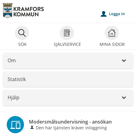
Välkommen
till
Logga in
u
självservice
-
Kramfors
SÖK
SJÄLVSERVICE
MINA SIDOR
kommun
Om
_
Statistik
Hjälp
_
Modersmålsundervisning - ansökan
Den här tjänsten kräver inloggning