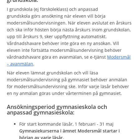
I grundskola (ej förskoleklass) och anpassad
grundskola görs ansökning när eleven vill börja
modersmålsundervisningen. När eleven avslutat en årskurs
och ska inför hösten börja nästa årskurs inom grundskolan,
upp till årskurs 9, sker uppflyttning automatiskt.
Vårdnadshavare behöver inte göra en ny ansökan. Vill
eleven inte fortsätta modersmålsundervisning behöver
vårdnadshavare göra en avanmälan, se e-tjänst
Modersmål
– avanmälan
.
När eleven lämnat grundskolan och vill läsa
modersmålsundervisning på gymnasiet behöver anmälan
för modersmålsundervisning ske. Inför varje läsår behöver
en ny anmälan göras under vårterminen på gymnasiet.
Ansökningsperiod gymnasieskola och
anpassad gymnasieskola:
För start kommande läsår, 1 februari - 31 maj
Gymnasiekurserna i ämnet Modersmål startar i
början av varje läsår.