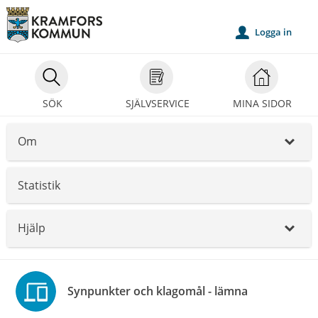
Välkommen
till
Logga in
u
självservice
-
Kramfors
SÖK
SJÄLVSERVICE
MINA SIDOR
kommun
Om
_
Statistik
Hjälp
_
Synpunkter och klagomål - lämna