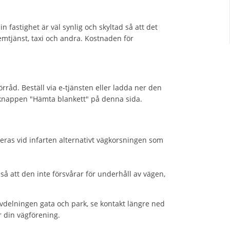
in fastighet är väl synlig och skyltad så att det
hemtjänst, taxi och andra. Kostnaden för
råd. Beställ via e-tjänsten eller ladda ner den
 knappen "Hämta blankett" på denna sida.
as vid infarten alternativt vägkorsningen som
å att den inte försvårar för underhåll av vägen,
avdelningen gata och park, se kontakt längre ned
r din vägförening.