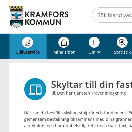
Välkommen
till
självservice
-
Kramfors
kommun
Självservice
Mina sidor
Om
Statistik
_
Skyltar till din fa
Den här tjänsten kräver inloggning
Här kan du beställa skyltar, stolprör och fundament för 
gemensam beställning tillsammans med dina grannar fö
aluminium och har dubbelsidig reflex och svart text, ha