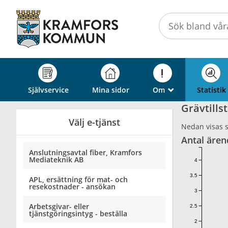
Välkommen
till
självservice
-
Kramfors
kommun
Självservice
Mina sidor
Om
Statistik
_
Grävtills
Välj e-tjänst
Nedan visas st
Antal ären
Anslutningsavtal fiber, Kramfors
Mediateknik AB
4
3.5
APL, ersättning för mat- och
resekostnader - ansökan
3
Arbetsgivar- eller
2.5
tjänstgöringsintyg - beställa
2