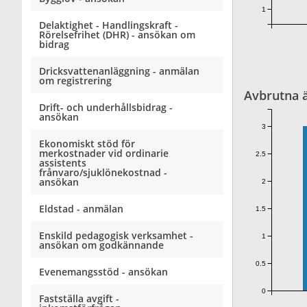
1
Delaktighet - Handlingskraft -
Rörelsefrihet (DHR) - ansökan om
bidrag
Dricksvattenanläggning - anmälan
om registrering
Avbrutna 
Drift- och underhållsbidrag -
ansökan
3
Ekonomiskt stöd för
merkostnader vid ordinarie
2.5
assistents
frånvaro/sjuklönekostnad -
ansökan
2
Eldstad - anmälan
1.5
Enskild pedagogisk verksamhet -
1
ansökan om godkännande
0.5
Evenemangsstöd - ansökan
0
Fastställa avgift -