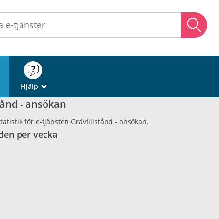
Sö
Hjälp
_
tånd - ansökan
atistik för e-tjänsten Grävtillstånd - ansökan.
den per vecka