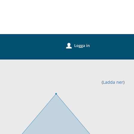
k
Logga in
u
(
Ladda ner
)