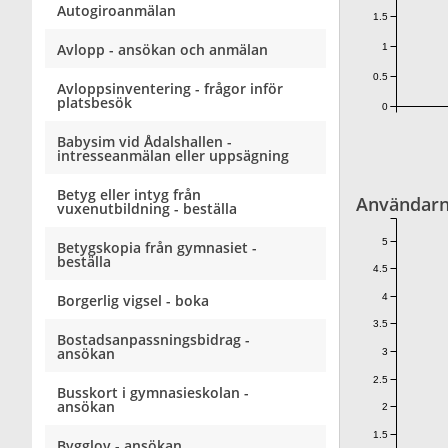
Autogiroanmälan
1.5
Avlopp - ansökan och anmälan
1
0.5
Avloppsinventering - frågor inför
platsbesök
0
Babysim vid Ådalshallen -
intresseanmälan eller uppsägning
Betyg eller intyg från
Användarn
vuxenutbildning - beställa
5
Betygskopia från gymnasiet -
beställa
4.5
4
Borgerlig vigsel - boka
3.5
Bostadsanpassningsbidrag -
ansökan
3
2.5
Busskort i gymnasieskolan -
ansökan
2
1.5
Bygglov - ansökan