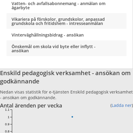
Vatten- och avfallsabonnemang - anmälan om
ägarbyte
Vikariera på förskolor, grundskolor, anpassad
grundskola och fritidshem - intresseanmälan
Vinterväghållningsbidrag - ansökan
Önskemål om skola vid byte eller inflytt -
ansökan
Enskild pedagogisk verksamhet - ansökan om
godkännande
Nedan visas statistik för e-tjänsten Enskild pedagogisk verksamhet
- ansökan om godkännande.
Antal ärenden per vecka
(
Ladda ner
)
1.1
1
0.9
0.8