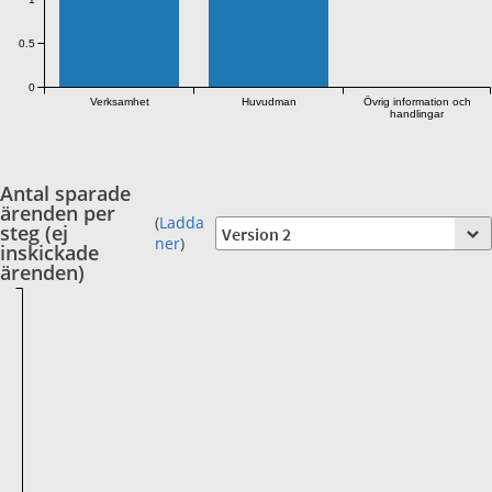
0.5
0
Verksamhet
Huvudman
Övrig information och
handlingar
Antal sparade
ärenden per
(
Ladda
steg (ej
ner
)
inskickade
ärenden)