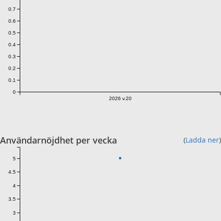
0.7
0.6
0.5
0.4
0.3
0.2
0.1
0
2026 v.20
Användarnöjdhet per vecka
(
Ladda ner
)
5
4.5
4
3.5
3