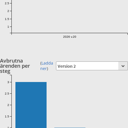
2.5
2
1.5
1
2026 v.20
Avbrutna
(
Ladda
ärenden per
ner
)
steg
3
2.5
2
1.5
1