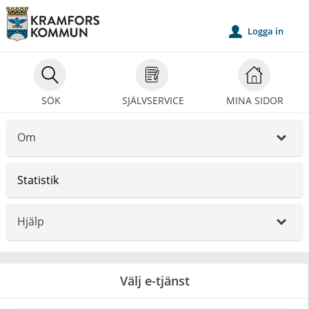
Välkommen
till
Logga in
u
självservice
-
Kramfors
SÖK
SJÄLVSERVICE
MINA SIDOR
kommun
Om
_
Statistik
Hjälp
_
Välj e-tjänst