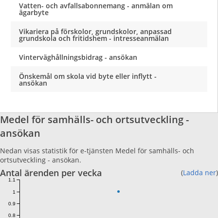
Vatten- och avfallsabonnemang - anmälan om
ägarbyte
Vikariera på förskolor, grundskolor, anpassad
grundskola och fritidshem - intresseanmälan
Vinterväghållningsbidrag - ansökan
Önskemål om skola vid byte eller inflytt -
ansökan
Medel för samhälls- och ortsutveckling -
ansökan
Nedan visas statistik för e-tjänsten Medel för samhälls- och
ortsutveckling - ansökan.
Antal ärenden per vecka
(
Ladda ner
)
1.1
1
0.9
0.8