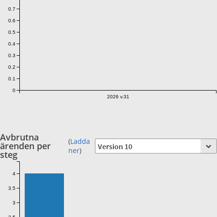
0.7
0.6
0.5
0.4
0.3
0.2
0.1
0
2026 v.31
Avbrutna
(
Ladda
ärenden per
ner
)
steg
4
3.5
3