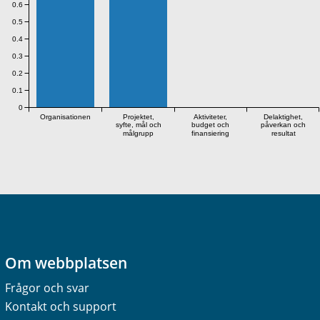
0.6
0.5
0.4
0.3
0.2
0.1
0
Organisationen
Projektet,
Aktiviteter,
Delaktighet,
syfte, mål och
budget och
påverkan och
målgrupp
finansiering
resultat
Om webbplatsen
Frågor och svar
Kontakt och support