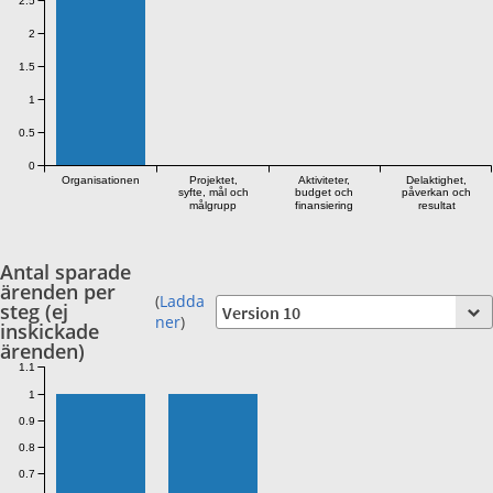
2.5
2
1.5
1
0.5
0
Organisationen
Projektet,
Aktiviteter,
Delaktighet,
syfte, mål och
budget och
påverkan och
målgrupp
finansiering
resultat
Antal sparade
ärenden per
(
Ladda
steg (ej
ner
)
inskickade
ärenden)
1.1
1
0.9
0.8
0.7