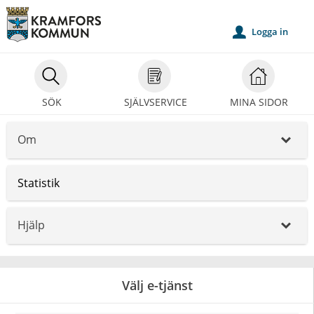
Välkommen
till
Logga in
u
självservice
-
Kramfors
SÖK
SJÄLVSERVICE
MINA SIDOR
kommun
Om
_
Statistik
Hjälp
_
Välj e-tjänst