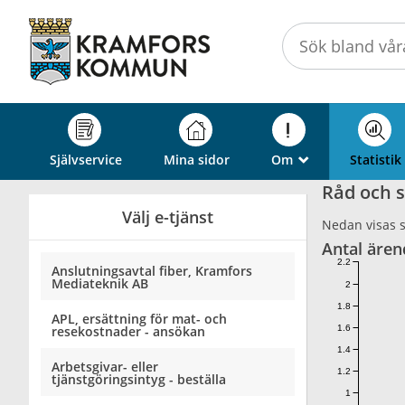
Välkommen
till
självservice
-
Kramfors
kommun
Självservice
Mina sidor
Om
Statistik
_
Råd och s
Välj e-tjänst
Nedan visas st
Antal ären
2.2
Anslutningsavtal fiber, Kramfors
Mediateknik AB
2
1.8
APL, ersättning för mat- och
1.6
resekostnader - ansökan
1.4
Arbetsgivar- eller
1.2
tjänstgöringsintyg - beställa
1