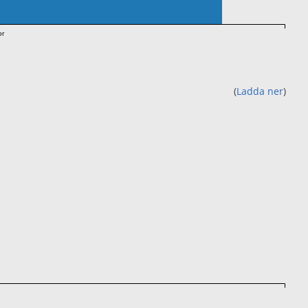
or
(
Ladda ner
)