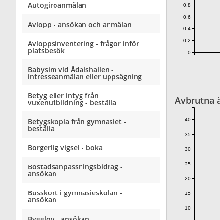
Autogiroanmälan
0.8
0.6
Avlopp - ansökan och anmälan
0.4
0.2
Avloppsinventering - frågor inför
platsbesök
0
Babysim vid Ådalshallen -
intresseanmälan eller uppsägning
Betyg eller intyg från
Avbrutna 
vuxenutbildning - beställa
40
Betygskopia från gymnasiet -
beställa
35
Borgerlig vigsel - boka
30
25
Bostadsanpassningsbidrag -
ansökan
20
Busskort i gymnasieskolan -
15
ansökan
10
Bygglov - ansökan