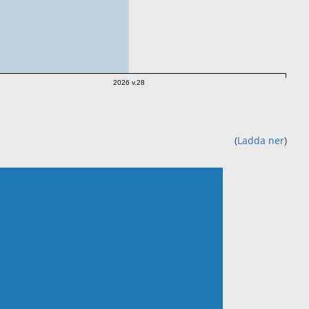
2026 v.28
(
Ladda ner
)