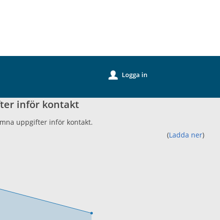
k
Logga in
u
ter inför kontakt
ämna uppgifter inför kontakt.
(
Ladda ner
)