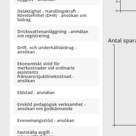
5
Delaktighet - Handlingskraft -
0
Rörelsefrihet (DHR) - ansökan om
bidrag
Dricksvattenanläggning - anmälan
om registrering
Antal spar
Drift- och underhållsbidrag -
ansökan
Ekonomiskt stöd för
merkostnader vid ordinarie
assistents
frånvaro/sjuklönekostnad -
ansökan
Eldstad - anmälan
Enskild pedagogisk verksamhet -
ansökan om godkännande
Evenemangsstöd - ansökan
Fastställa avgift -