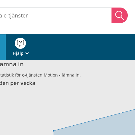
Sö
Hjälp
_
lämna in
atistik för e-tjänsten Motion - lämna in.
den per vecka