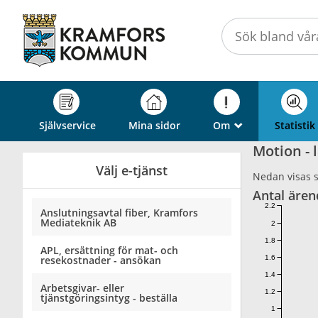
Välkommen
till
självservice
-
Kramfors
kommun
Självservice
Mina sidor
Om
Statistik
_
Motion - 
Välj e-tjänst
Nedan visas st
Antal ären
2.2
Anslutningsavtal fiber, Kramfors
Mediateknik AB
2
1.8
APL, ersättning för mat- och
1.6
resekostnader - ansökan
1.4
Arbetsgivar- eller
1.2
tjänstgöringsintyg - beställa
1