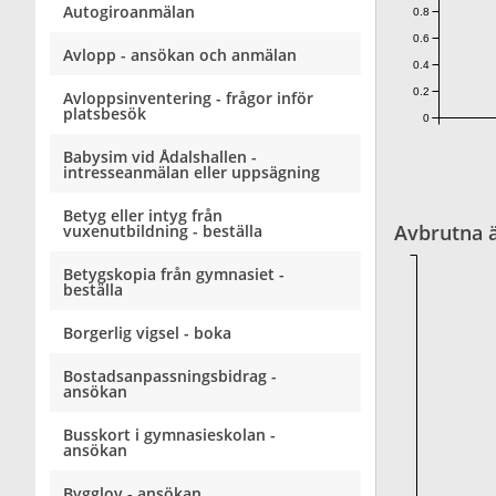
Autogiroanmälan
0.8
0.6
Avlopp - ansökan och anmälan
0.4
0.2
Avloppsinventering - frågor inför
platsbesök
0
Babysim vid Ådalshallen -
intresseanmälan eller uppsägning
Betyg eller intyg från
Avbrutna 
vuxenutbildning - beställa
Betygskopia från gymnasiet -
beställa
Borgerlig vigsel - boka
Bostadsanpassningsbidrag -
ansökan
Busskort i gymnasieskolan -
ansökan
Bygglov - ansökan