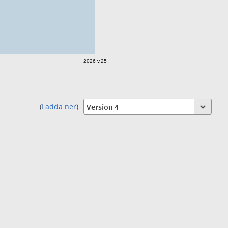
2026 v.25
(
Ladda ner
)