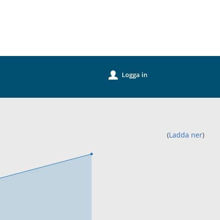
k
Logga in
u
(
Ladda ner
)