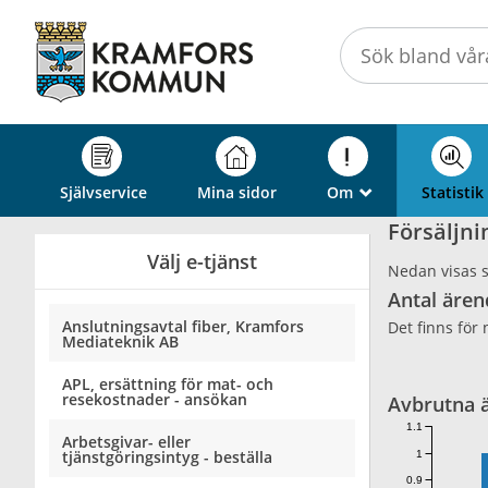
Välkommen
till
självservice
-
Kramfors
kommun
Självservice
Mina sidor
Om
Statistik
_
Försäljni
Välj e-tjänst
Nedan visas st
Antal ären
Anslutningsavtal fiber, Kramfors
Det finns för 
Mediateknik AB
APL, ersättning för mat- och
resekostnader - ansökan
Avbrutna 
1.1
Arbetsgivar- eller
tjänstgöringsintyg - beställa
1
0.9