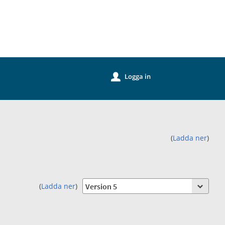
k
Logga in
u
.
(
Ladda ner
)
(
Ladda ner
)