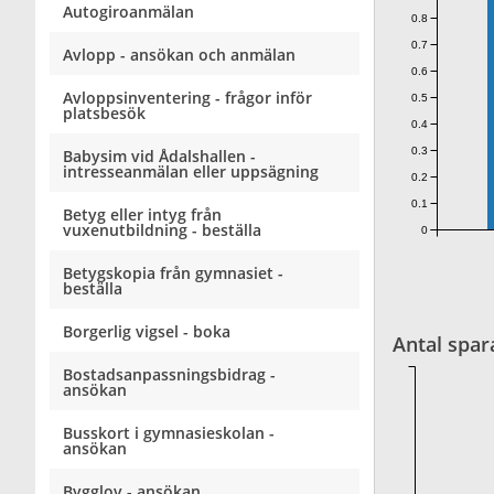
Autogiroanmälan
0.8
0.7
Avlopp - ansökan och anmälan
0.6
Avloppsinventering - frågor inför
0.5
platsbesök
0.4
0.3
Babysim vid Ådalshallen -
intresseanmälan eller uppsägning
0.2
0.1
Betyg eller intyg från
vuxenutbildning - beställa
0
Betygskopia från gymnasiet -
beställa
Borgerlig vigsel - boka
Antal spar
Bostadsanpassningsbidrag -
ansökan
Busskort i gymnasieskolan -
ansökan
Bygglov - ansökan