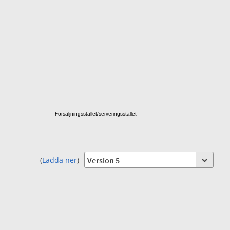
Försäljningsstället/serveringsstället
(
Ladda ner
)