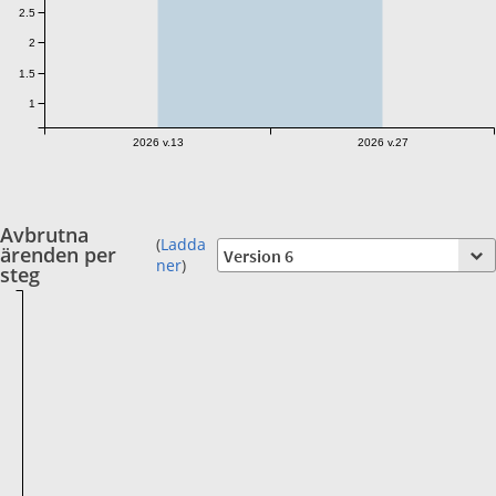
2.5
2
1.5
1
2026 v.13
2026 v.27
Avbrutna
(
Ladda
ärenden per
ner
)
steg