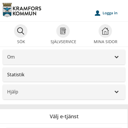
Välkommen
till
Logga in
u
självservice
-
Kramfors
SÖK
SJÄLVSERVICE
MINA SIDOR
kommun
Om
_
Statistik
Hjälp
_
Välj e-tjänst