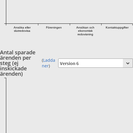
Ansöka eller
Föreningen
Ansökan och
Kontaktuppgifter
slutredovisa
ekonomisk
redovisning
Antal sparade
ärenden per
(
Ladda
steg (ej
ner
)
inskickade
ärenden)